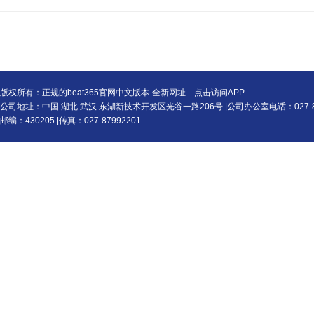
版权所有：正规的beat365官网中文版本-全新网址—点击访问APP
公司地址：中国.湖北.武汉.东湖新技术开发区光谷一路206号 |公司办公室电话：027-87
邮编：430205 |传真：027-87992201