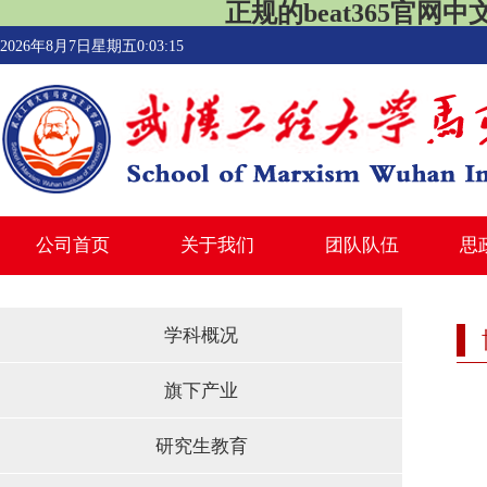
正规的beat365官网
2026年8月7日星期五0:03:16
公司首页
关于我们
团队队伍
思
学科概况
旗下产业
研究生教育