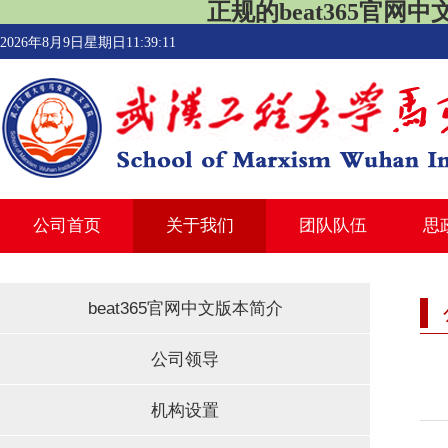
正规的beat365官网
2026年8月9日星期日11:39:11
公司首页
关于我们
团队队伍
思
beat365官网中文版本简介
公司领导
机构设置