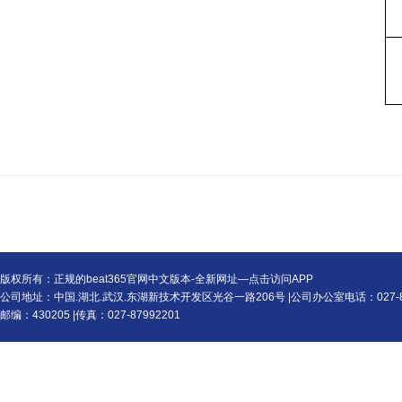
版权所有：正规的beat365官网中文版本-全新网址—点击访问APP
公司地址：中国.湖北.武汉.东湖新技术开发区光谷一路206号 |公司办公室电话：027-87
邮编：430205 |传真：027-87992201