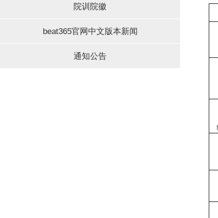
院训院徽
beat365官网中文版本新闻
通知公告