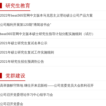
研究生教育
2022年beat365官网中文版本马克思主义理论硕士公司产品方案
公司顺利开展第120期“博闻读书会”
beat365官网中文版本硕士研究生指导计划分配实施细则（试行）
2021年硕士研究生复试名单公示
2021年硕士研究生复试工作实施细则
2021年研究生招生预调剂公告
党群建设
高举旗帜守阵地 继往开来启新程——公司党委党员大会胜利召开
公司召开党委理论学习中心组学习会
公司召开党委会