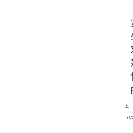
上一
（C