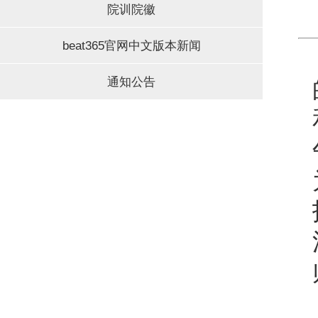
院训院徽
beat365官网中文版本新闻
通知公告